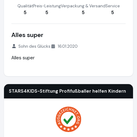
Qualität
Preis-Leistung
Verpackung & Versand
Service
5
5
5
5
Alles super
Sohn des Glücks
16.01.2020
Alles super
STARS4KIDS-Stiftung Profifußballer helfen Kindern
http://w
STARS4KIDS-Stiftung Profifußballer helfen Kindern