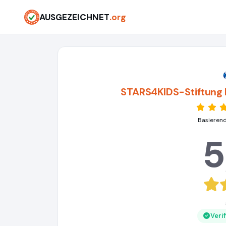
AUSGEZEICHNET
.org
STARS4KIDS-Stiftung P
Basierend
5
Veri