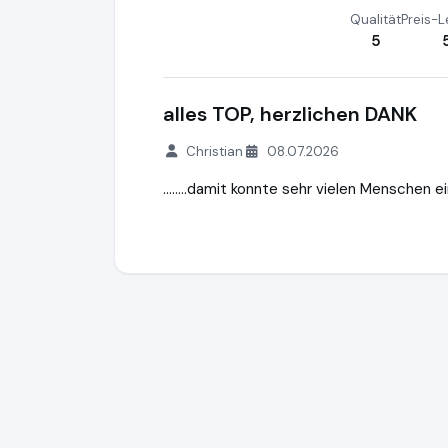
Qualität
Preis-L
5
alles TOP, herzlichen DANK
Christian
08.07.2026
........damit konnte sehr vielen Menschen 
STARS4KIDS-Stiftung Profifußballer helfe