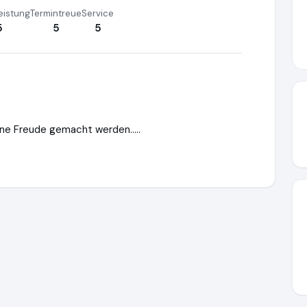
eistung
Termintreue
Service
5
5
5
eine Freude gemacht werden.....
n Kindern
http://www.stars4kids.org
https://www.ausgezeichne