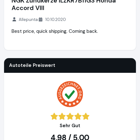
NGK Zündkerze ILZKR7B11GS Honda
Accord VIII
Allepunta
10.10.2020
Best price, quick shipping. Coming back.
Autoteile Preiswert
https://www.autoteile-preiswert.de
Autoteile Preiswert
Sehr Gut
4,98 / 5,00