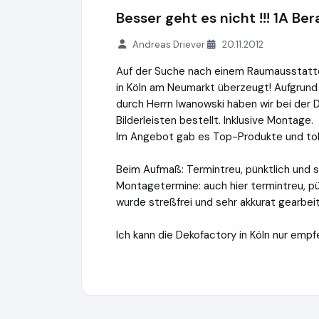
Besser geht es nicht !!! 1A B
Andreas Driever
20.11.2012
Auf der Suche nach einem Raumausstatte
in Köln am Neumarkt überzeugt! Aufgrund
durch Herrn Iwanowski haben wir bei der
Bilderleisten bestellt. Inklusive Montage.
Im Angebot gab es Top-Produkte und toll
Beim Aufmaß: Termintreu, pünktlich und se
Montagetermine: auch hier termintreu, pü
wurde streßfrei und sehr akkurat gearbe
Ich kann die Dekofactory in Köln nur empfeh
Dekofactory GmbH
https://www.dekofact