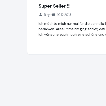
Super Seller !!!
Birgit
10.12.2013
Ich möchte mich nur mal für die schnelle
bedanken. Alles Prima nix ging schief, dafür
Ich wünsche euch noch eine schöne und e
Dekofactory GmbH
https://www.dekofact