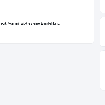
reut. Von mir gibt es eine Empfehlung!
w.einfach-scheidung-online.de