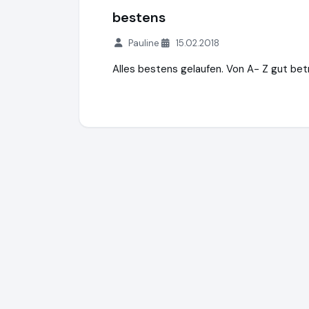
bestens
Pauline
15.02.2018
Alles bestens gelaufen. Von A- Z gut bet
Rechtsanwalt Thomas Scuric
https://ww