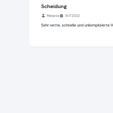
Scheidung
Melanie
16.11.2022
Sehr nette, schnelle und unkomplizierte 
Rechtsanwalt Thomas Scuric
https://ww