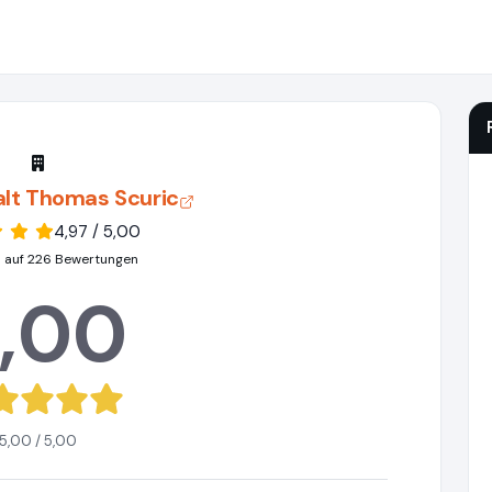
lt Thomas Scuric
4,97 / 5,00
 auf 226 Bewertungen
,00
5,00 / 5,00