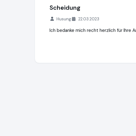
Scheidung
Husung
22.03.2023
Ich bedanke mich recht herzlich für Ihre 
Rechtsanwalt Thomas Scuric
https://ww