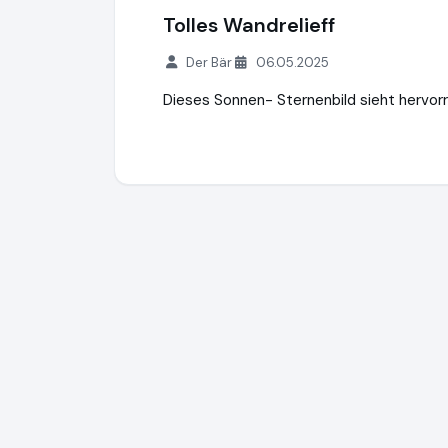
Tolles Wandrelieff
Der Bär
06.05.2025
Dieses Sonnen- Sternenbild sieht hervor
Frank Flechtwaren
https://www.frank-fle