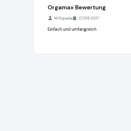
Orgamax Bewertung
M.Popiela
07.09.2017
Einfach und umfangreich
orgaMAX
https://www.orgamax.de