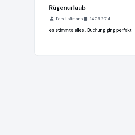
Rügenurlaub
Fam.Hoffmann
14.09.2014
es stimmte alles , Buchung ging perfekt
ruegen-abc.de
https://www.ruegen-abc.