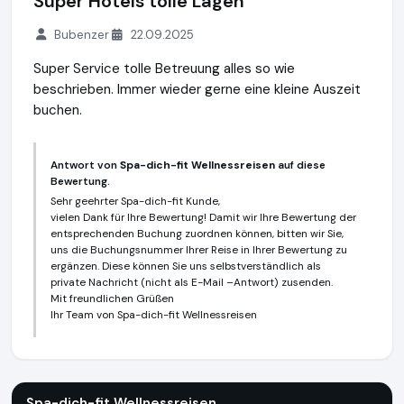
Super Hotels tolle Lagen
Bubenzer
22.09.2025
Super Service tolle Betreuung alles so wie
beschrieben. Immer wieder gerne eine kleine Auszeit
buchen.
Antwort von
Spa-dich-fit Wellnessreisen
auf diese
Bewertung.
Sehr geehrter Spa-dich-fit Kunde,
vielen Dank für Ihre Bewertung! Damit wir Ihre Bewertung der
entsprechenden Buchung zuordnen können, bitten wir Sie,
uns die Buchungsnummer Ihrer Reise in Ihrer Bewertung zu
ergänzen. Diese können Sie uns selbstverständlich als
private Nachricht (nicht als E-Mail –Antwort) zusenden.
Mit freundlichen Grüßen
Ihr Team von Spa-dich-fit Wellnessreisen
Spa-dich-fit Wellnessreisen
https://www.spa-dich-fit.de
Spa-dich-fit Wellnessreisen