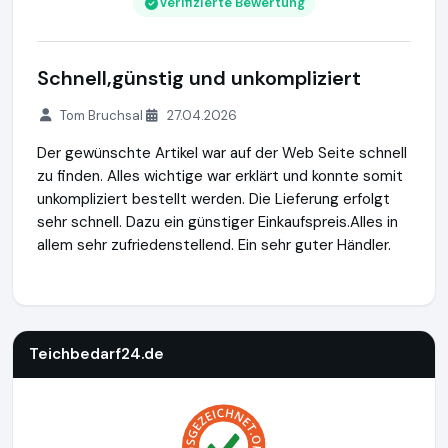
Verifizierte Bewertung
Schnell,günstig und unkompliziert
Tom Bruchsal
27.04.2026
Der gewünschte Artikel war auf der Web Seite schnell
zu finden. Alles wichtige war erklärt und konnte somit
unkompliziert bestellt werden. Die Lieferung erfolgt
sehr schnell. Dazu ein günstiger Einkaufspreis.Alles in
allem sehr zufriedenstellend. Ein sehr guter Händler.
Teichbedarf24.de
https://www.teichbedarf24.de
https://w
Teichbedarf24.de