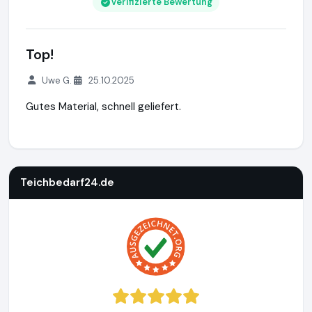
Verifizierte Bewertung
Top!
Uwe G.
25.10.2025
Gutes Material, schnell geliefert.
Teichbedarf24.de
https://www.teichbedarf24.de
https://w
Teichbedarf24.de