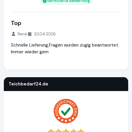
Verifizierte Bewertung
Top
René
20.04.2026
Schnelle Lieferung,Fragen wurden zügig beantwortet.
Immer wieder gern
Teichbedarf24.de
https://www.teichbedarf24.de
https://w
Teichbedarf24.de