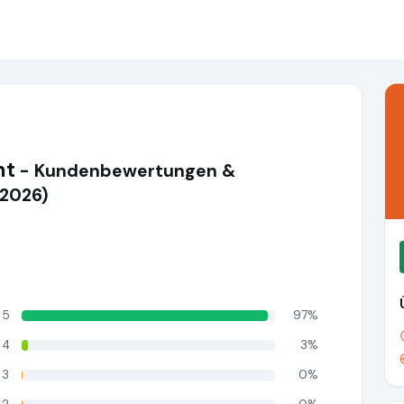
nt
- Kundenbewertungen &
(2026)
5
97%
4
3%
3
0%