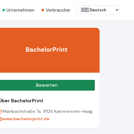
Unternehmen
Verbraucher
BachelorPrint
Bewerten
Über BachelorPrint
Mainbachstraße 7a, 91126 Kammerstein-Haag
www.bachelorprint.de