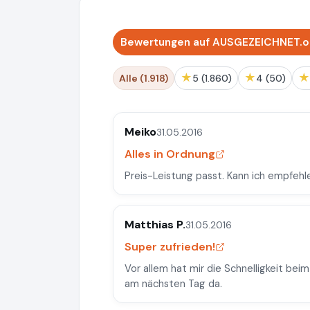
Bewertungen auf AUSGEZEICHNET.org
★
★
★
Alle (1.918)
5 (1.860)
4 (50)
Meiko
31.05.2016
Alles in Ordnung
Preis-Leistung passt. Kann ich empfehl
Matthias P.
31.05.2016
Super zufrieden!
Vor allem hat mir die Schnelligkeit bei
am nächsten Tag da.