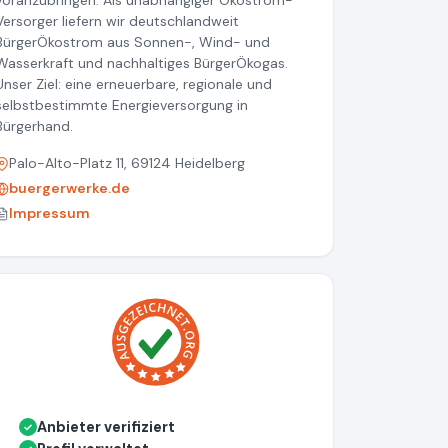
voranzubringen.
Als unabhängiger Ökostrom-
Versorger liefern wir deutschlandweit
BürgerÖkostrom aus Sonnen-, Wind- und
Wasserkraft und nachhaltiges BürgerÖkogas.
Unser Ziel: eine erneuerbare, regionale und
selbstbestimmte Energieversorgung in
Bürgerhand.
Palo-Alto-Platz 11, 69124 Heidelberg
buergerwerke.de
Impressum
Anbieter verifiziert
✓