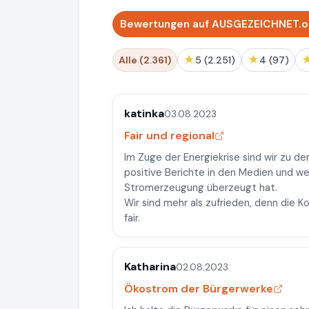
Bewertungen auf AUSGEZEICHNET.or
★
★
Alle (2.361)
5 (2.251)
4 (97)
katinka
03.08.2023
Fair und regional
Im Zuge der Energiekrise sind wir zu d
positive Berichte in den Medien und we
Stromerzeugung überzeugt hat.
Wir sind mehr als zufrieden, denn die K
fair.
Katharina
02.08.2023
Ökostrom der Bürgerwerke