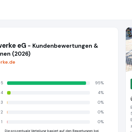
werke eG
- Kundenbewertungen &
nen (2026)
rke.de
5
95%
4
4%
3
0%
2
0%
1
0%
Die prozentuale Verteilung basiert auf den Bewertungen bei