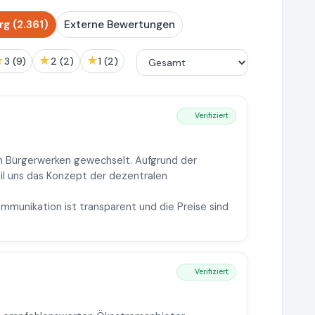
g (2.361)
Externe Bewertungen
★
★
★
3 (9)
2 (2)
1 (2)
Verifiziert
en Bürgerwerken gewechselt. Aufgrund der
il uns das Konzept der dezentralen
ommunikation ist transparent und die Preise sind
Verifiziert