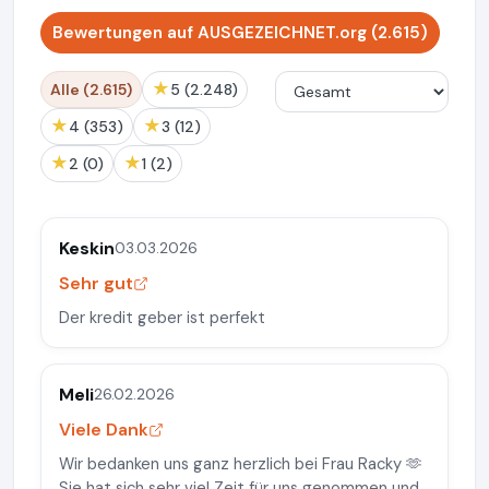
Bewertungen auf AUSGEZEICHNET.org (2.615)
★
Alle (2.615)
5 (2.248)
★
★
4 (353)
3 (12)
★
★
2 (0)
1 (2)
Keskin
03.03.2026
Sehr gut
Der kredit geber ist perfekt
Meli
26.02.2026
Viele Dank
Wir bedanken uns ganz herzlich bei Frau Racky 🫶
Sie hat sich sehr viel Zeit für uns genommen und