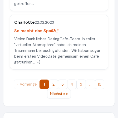
getroffen...
Charlotte
22.02.2023
So macht das Spaß!
Vielen Dank liebes DatingCafe-Team. In toller
"virtueller Atomspähre" habe ich meinen
Traummann bei euch gefunden. Wir haben sogar
beim ersten VideoDate gemeinsam einen Café
getrunken... ;-)
« Vorherige
1
2
3
4
5
…
10
Nächste »