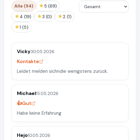
★
Alle (94)
5 (69)
★
★
★
4 (19)
3 (0)
2 (1)
★
1 (5)
Vicky
30.05.2026
Kontakte
Leidet melden sichndie wenigstens zurück.
Michael
15.05.2026
👍Gut
Habe keine Erfahrung
Hejo
10.05.2026