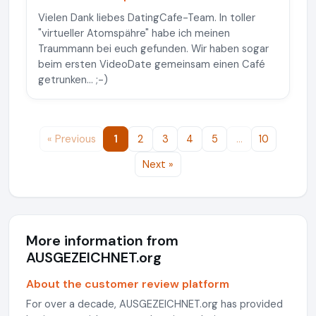
Vielen Dank liebes DatingCafe-Team. In toller
"virtueller Atomspähre" habe ich meinen
Traummann bei euch gefunden. Wir haben sogar
beim ersten VideoDate gemeinsam einen Café
getrunken... ;-)
« Previous
1
2
3
4
5
…
10
Next »
More information from
AUSGEZEICHNET.org
About the customer review platform
For over a decade, AUSGEZEICHNET.org has provided