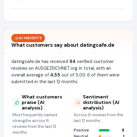
AI INSIGHTS
What customers say about datingcafe.de
datingcafe.de has received
94
verified customer
reviews on AUSGEZEICHNET.org in total, with an
overall average of
4,55
out of 5,00. 6 of them were
submitted in the last 12 months.
What customers
Sentiment
praise (AI
distribution (AI
analysis)
analysis)
Most frequently named
Across 6 reviews from the
strengths across 6
last 12 months.
reviews from the last 12
Positive
5
months.
Neutral
1