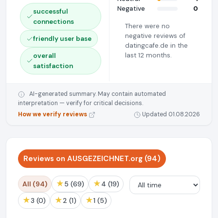
Negative
0
successful
connections
There were no
negative reviews of
friendly user base
datingcafe.de in the
last 12 months.
overall
satisfaction
AI-generated summary. May contain automated
interpretation — verify for critical decisions.
How we verify reviews
Updated 01.08.2026
Reviews on AUSGEZEICHNET.org (94)
★
★
All (94)
5 (69)
4 (19)
★
★
★
3 (0)
2 (1)
1 (5)