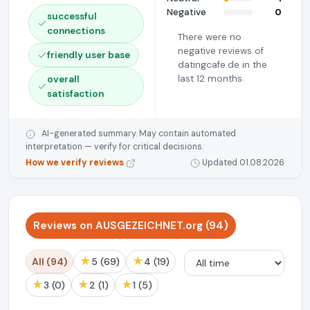
Negative
0
successful
connections
There were no
negative reviews of
friendly user base
datingcafe.de in the
last 12 months.
overall
satisfaction
AI-generated summary. May contain automated
interpretation — verify for critical decisions.
How we verify reviews
Updated 01.08.2026
Reviews on AUSGEZEICHNET.org (94)
★
★
All (94)
5 (69)
4 (19)
★
★
★
3 (0)
2 (1)
1 (5)