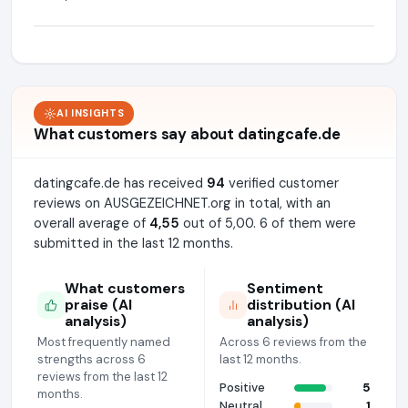
AI INSIGHTS
What customers say about datingcafe.de
datingcafe.de has received
94
verified customer
reviews on AUSGEZEICHNET.org in total, with an
overall average of
4,55
out of 5,00. 6 of them were
submitted in the last 12 months.
What customers
Sentiment
praise (AI
distribution (AI
analysis)
analysis)
Most frequently named
Across 6 reviews from the
strengths across 6
last 12 months.
reviews from the last 12
Positive
5
months.
Neutral
1