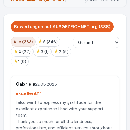
Wie wir Bewertungen prüfen
Stand 02.08.2026
Bewertungen auf AUSGEZEICHNET.org (388)
★
Alle (388)
5 (346)
★
★
★
4 (27)
3 (1)
2 (5)
★
1 (9)
Gabriela
22.08.2025
excellent
I also want to express my gratitude for the
excellent experience I had with your support
team.
Thank you so much for all the kindness,
professionalism, and efficient service throughout