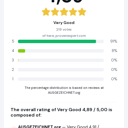
Very Good
219 votes
of here, provenexpert.com
5
91%
4
8%
3
0%
2
0%
1
0%
The percentage distribution is based on reviews at
AUSGEZEICHNET.org
The overall rating of Very Good 4,89 / 5,00 is
composed of:
AUSGEZEICHNET.org
— Very Good 4,91 /