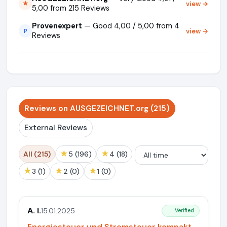
view →
★
5,00 from 215 Reviews
Provenexpert
— Good 4,00 / 5,00 from 4
view →
P
Reviews
Reviews on AUSGEZEICHNET.org (215)
External Reviews
★
★
All (215)
5 (196)
4 (18)
★
★
★
3 (1)
2 (0)
1 (0)
A. I.
15.01.2025
Verified
Energiesteuer und Stromsteuer kompakt