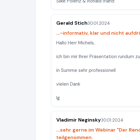
Silke Polenz & Ronald Ifland
Gerald Stich
30.01.2024
...-informativ, klar und nicht aufdri
Hallo Herr Michels,
ich bin mir Ihrer Präsentation rundum zuf
in Summe sehr professionell
vielen Dank
lg
Vladimir Neginsky
30.01.2024
...sehr gerne im Webinar "Der Ren
teilgenommen.