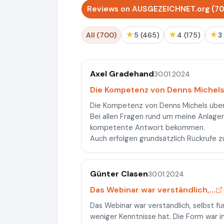
Reviews on AUSGEZEICHNET.org (7
★
★
★
All (700)
5 (465)
4 (175)
Axel Gradehand
30.01.2024
Die Kompetenz von Denns Michels 
Die Kompetenz von Denns Michels übe
Bei allen Fragen rund um meine Anlagen 
kompetente Antwort bekommen.
Auch erfolgen grundsätzlich Rückrufe z
Günter Clasen
30.01.2024
Das Webinar war verständlich,...
Das Webinar war verständlich, selbst fü
weniger Kenntnisse hat. Die Form war in