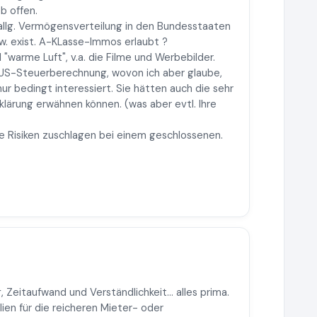
b offen.
 allg. Vermögensverteilung in den Bundesstaaten
w. exist. A-KLasse-Immos erlaubt ?
l "warme Luft", v.a. die Filme und Werbebilder.
 US-Steuerberechnung, wovon ich aber glaube,
nur bedingt interessiert. Sie hätten auch die sehr
lärung erwähnen können. (was aber evtl. Ihre
e Risiken zuschlagen bei einem geschlossenen.
, Zeitaufwand und Verständlichkeit… alles prima.
ien für die reicheren Mieter- oder