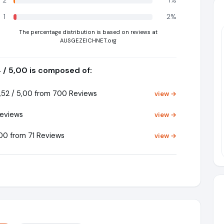
2
1%
1
2%
The percentage distribution is based on reviews at
AUSGEZEICHNET.org
4 / 5,00 is composed of:
Pr
52 / 5,00 from 700 Reviews
view →
Reviews
view →
00 from 71 Reviews
view →