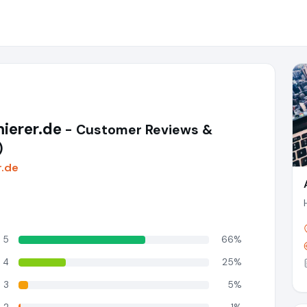
ierer.de
- Customer Reviews &
)
r.de
5
66%
4
25%
3
5%