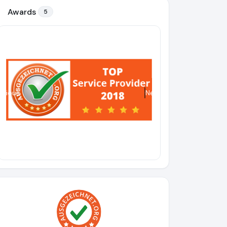
Awards
5
evious
Next