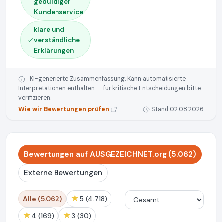
geduldiger
Kundenservice
klare und
verständliche
Erklärungen
KI-generierte Zusammenfassung. Kann automatisierte
Interpretationen enthalten — für kritische Entscheidungen bitte
verifizieren.
Wie wir Bewertungen prüfen
Stand 02.08.2026
Bewertungen auf AUSGEZEICHNET.org (5.062)
Externe Bewertungen
★
Alle (5.062)
5 (4.718)
★
★
4 (169)
3 (30)