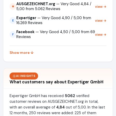
AUSGEZEICHNET.org
— Very Good 4,84 /
view →
★
5,00 from 5.062 Reviews
Expertiger
— Very Good 4,90 / 5,00 from
view →
E
16.269 Reviews
Facebook
— Very Good 4,50 / 5,00 from 69
view →
F
Reviews
Show more ↓
AI INSIGHTS
What customers say about Expertiger GmbH
Expertiger GmbH has received
5062
verified
customer reviews on AUSGEZEICHNET.org in total,
with an overall average of
4,84
out of 5,00. In the last
12 months, 250 reviews were added: 225 of them