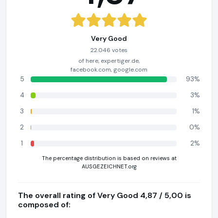
Very Good
22.046 votes
of here, expertiger.de,
facebook.com, google.com
5
93%
4
3%
3
1%
2
0%
1
2%
The percentage distribution is based on reviews at
AUSGEZEICHNET.org
The overall rating of Very Good 4,87 / 5,00 is
composed of: