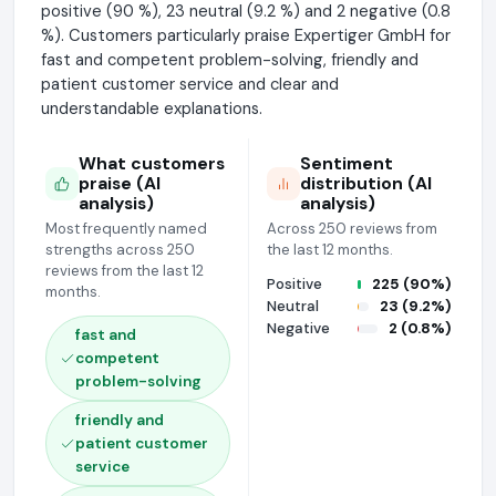
positive (90 %), 23 neutral (9.2 %) and 2 negative (0.8
%). Customers particularly praise Expertiger GmbH for
fast and competent problem-solving, friendly and
patient customer service and clear and
understandable explanations.
What customers
Sentiment
praise (AI
distribution (AI
analysis)
analysis)
Most frequently named
Across 250 reviews from
strengths across 250
the last 12 months.
reviews from the last 12
Positive
225 (90%)
months.
Neutral
23 (9.2%)
Negative
2 (0.8%)
fast and
competent
problem-solving
friendly and
patient customer
service