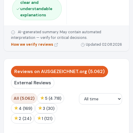
clear and
understandable
explanations
AI-generated summary. May contain automated
interpretation — verify for critical decisions.
How we verify reviews
Updated 02.08.2026
Reviews on AUSGEZEICHNET.org (5.062)
External Reviews
★
All (5.062)
5 (4.718)
★
★
4 (169)
3 (30)
★
★
2 (24)
1 (121)