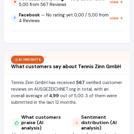
view →
★
5,00 from 567 Reviews
Facebook
— No rating yet 0,00 / 5,00 from
view →
F
4 Reviews
AI INSIGHTS
What customers say about Tennis Zinn GmbH
Tennis Zinn GmbH has received
567
verified customer
reviews on AUSGEZEICHNET.org in total, with an
overall average of
4,99
out of 5,00. 3 of them were
submitted in the last 12 months.
What customers
Sentiment
praise (AI
distribution (AI
analysis)
analysis)