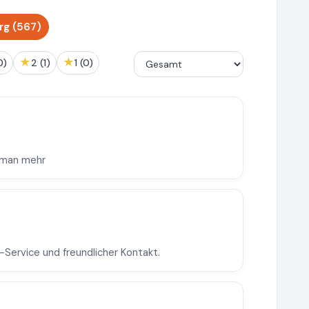
rg (567)
★
★
(0)
2 (1)
1 (0)
l man mehr
-Service und freundlicher Kontakt.