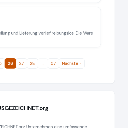
llung und Lieferung verlief reibungslos. Die Ware
5
26
27
28
…
57
Nächste »
AUSGEZEICHNET.org
EZEICHNET.org Unternehmen eine umfassende