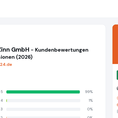
 Zinn GmbH
- Kundenbewertungen
ionen (2026)
r24.de
5
99%
4
1%
3
0%
2
0%