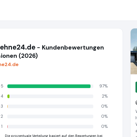
ehne24.de
- Kundenbewertungen
ionen (2026)
ne24.de
5
97%
4
2%
3
0%
2
0%
1
0%
Die prozentuale Verteilung basiert auf den Bewertungen bei