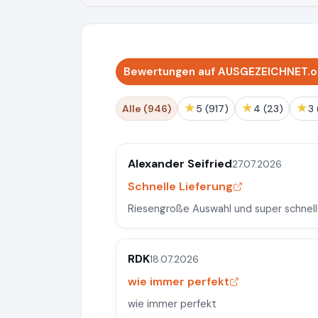
Bewertungen auf AUSGEZEICHNET.o
★
★
★
Alle (946)
5 (917)
4 (23)
Alexander Seifried
27.07.2026
Schnelle Lieferung
Riesengroße Auswahl und super schnell
RDK
18.07.2026
wie immer perfekt
wie immer perfekt