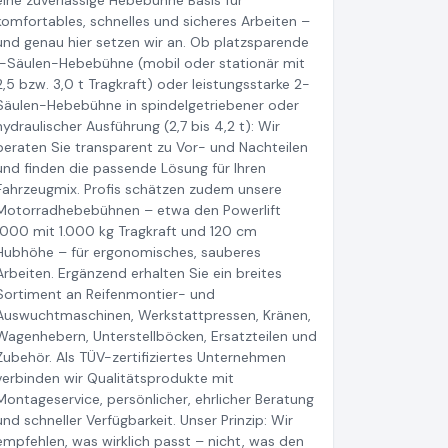
eine zuverlässige Hebebühne Basis für
komfortables, schnelles und sicheres Arbeiten –
und genau hier setzen wir an. Ob platzsparende
1-Säulen-Hebebühne (mobil oder stationär mit
2,5 bzw. 3,0 t Tragkraft) oder leistungsstarke 2-
Säulen-Hebebühne in spindelgetriebener oder
hydraulischer Ausführung (2,7 bis 4,2 t): Wir
beraten Sie transparent zu Vor- und Nachteilen
und finden die passende Lösung für Ihren
Fahrzeugmix. Profis schätzen zudem unsere
Motorradhebebühnen – etwa den Powerlift
1000 mit 1.000 kg Tragkraft und 120 cm
Hubhöhe – für ergonomisches, sauberes
Arbeiten. Ergänzend erhalten Sie ein breites
Sortiment an Reifenmontier- und
Auswuchtmaschinen, Werkstattpressen, Kränen,
Wagenhebern, Unterstellböcken, Ersatzteilen und
Zubehör. Als TÜV-zertifiziertes Unternehmen
verbinden wir Qualitätsprodukte mit
Montageservice, persönlicher, ehrlicher Beratung
und schneller Verfügbarkeit. Unser Prinzip: Wir
empfehlen, was wirklich passt – nicht, was den