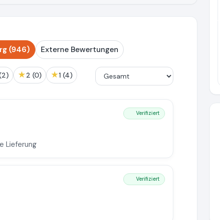
Pr
rg (946)
Externe Bewertungen
★
★
3 (2)
2 (0)
1 (4)
Verifiziert
e Lieferung
Verifiziert