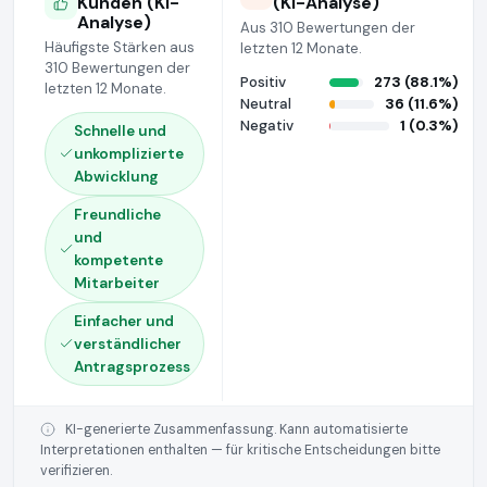
Kunden (KI-
(KI-Analyse)
Analyse)
Aus 310 Bewertungen der
Häufigste Stärken aus
letzten 12 Monate.
310 Bewertungen der
Positiv
273 (88.1%)
letzten 12 Monate.
Neutral
36 (11.6%)
Negativ
1 (0.3%)
Schnelle und
unkomplizierte
Abwicklung
Freundliche
und
kompetente
Mitarbeiter
Einfacher und
verständlicher
Antragsprozess
KI-generierte Zusammenfassung. Kann automatisierte
Interpretationen enthalten — für kritische Entscheidungen bitte
verifizieren.