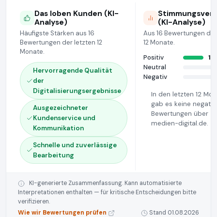
Das loben Kunden (KI-
Stimmungsvert
Analyse)
(KI-Analyse)
Häufigste Stärken aus 16
Aus 16 Bewertungen der
Bewertungen der letzten 12
12 Monate.
Monate.
Positiv
16
Neutral
Hervorragende Qualität
Negativ
der
Digitalisierungsergebnisse
In den letzten 12 Mo
gab es keine negativ
Ausgezeichneter
Bewertungen über
Kundenservice und
medien-digital.de.
Kommunikation
Schnelle und zuverlässige
Bearbeitung
KI-generierte Zusammenfassung. Kann automatisierte
Interpretationen enthalten — für kritische Entscheidungen bitte
verifizieren.
Wie wir Bewertungen prüfen
Stand 01.08.2026