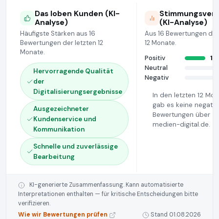
Das loben Kunden (KI-
Stimmungsvert
Analyse)
(KI-Analyse)
Häufigste Stärken aus 16
Aus 16 Bewertungen der
Bewertungen der letzten 12
12 Monate.
Monate.
Positiv
16
Neutral
Hervorragende Qualität
Negativ
der
Digitalisierungsergebnisse
In den letzten 12 Mo
gab es keine negativ
Ausgezeichneter
Bewertungen über
Kundenservice und
medien-digital.de.
Kommunikation
Schnelle und zuverlässige
Bearbeitung
KI-generierte Zusammenfassung. Kann automatisierte
Interpretationen enthalten — für kritische Entscheidungen bitte
verifizieren.
Wie wir Bewertungen prüfen
Stand 01.08.2026