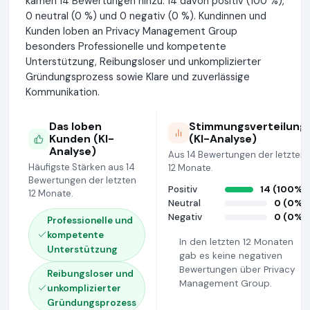
kamen 14 Bewertungen hinzu: 14 davon positiv (100 %),
0 neutral (0 %) und 0 negativ (0 %). Kundinnen und
Kunden loben an Privacy Management Group
besonders Professionelle und kompetente
Unterstützung, Reibungsloser und unkomplizierter
Gründungsprozess sowie Klare und zuverlässige
Kommunikation.
Das loben
Stimmungsverteilung
Kunden (KI-
(KI-Analyse)
Analyse)
Aus 14 Bewertungen der letzten
Häufigste Stärken aus 14
12 Monate.
Bewertungen der letzten
Positiv
14 (100%)
12 Monate.
Neutral
0 (0%)
Negativ
0 (0%)
Professionelle und
kompetente
In den letzten 12 Monaten
Unterstützung
gab es keine negativen
Bewertungen über Privacy
Reibungsloser und
Management Group.
unkomplizierter
Gründungsprozess