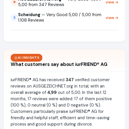
view →
★
5,00 from 347 Reviews
Scheidung
— Very Good 5,00 / 5,00 from
view →
S
1.108 Reviews
AI INSIGHTS
What customers say about iurFRIEND® AG
iurFRIEND® AG has received
347
verified customer
reviews on AUSGEZEICHNET.org in total, with an
overall average of
4,99
out of 5,00. In the last 12
months, 17 reviews were added: 17 of them positive
(100 %), 0 neutral (0 %) and 0 negative (0 %).
Customers particularly praise iurFRIEND® AG for
friendly and helpful staff, efficient and time-saving
process and good support during divorce.