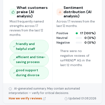
What customers
Sentiment
praise (AI
distribution (AI
analysis)
analysis)
Most frequently named
Across 17 reviews from the
strengths across 17
last 12 months.
reviews from the last 12
Positive
17 (100%)
months.
Neutral
0 (0%)
Negative
0 (0%)
friendly and
helpful staff
There were no
negative reviews of
efficient and time-
iurFRIEND® AG in the
saving process
last 12 months.
good support
during divorce
AI-generated summary. May contain automated
interpretation — verify for critical decisions.
How we verify reviews
Updated 01.08.2026