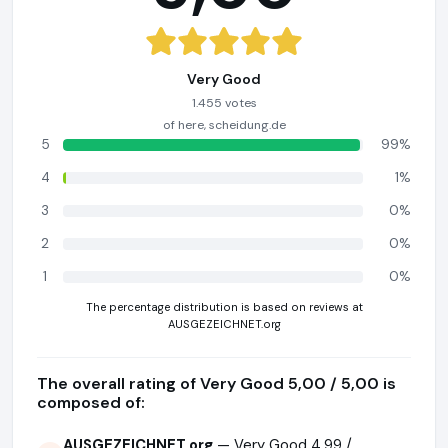
Very Good
1.455 votes
of here, scheidung.de
5
99%
4
1%
3
0%
2
0%
1
0%
The percentage distribution is based on reviews at
AUSGEZEICHNET.org
The overall rating of Very Good 5,00 / 5,00 is
composed of:
AUSGEZEICHNET.org
— Very Good 4,99 /