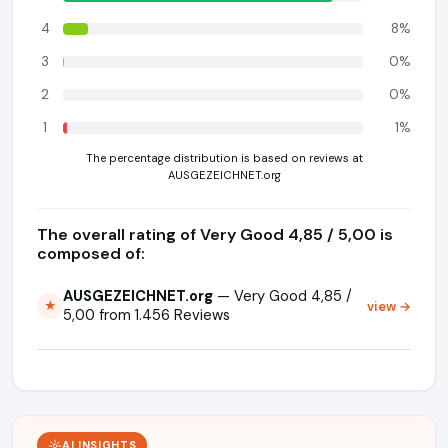
4
8%
3
0%
2
0%
1
1%
The percentage distribution is based on reviews at
AUSGEZEICHNET.org
The overall rating of Very Good 4,85 / 5,00 is
composed of:
AUSGEZEICHNET.org
— Very Good 4,85 /
view →
★
5,00 from 1.456 Reviews
AI INSIGHTS