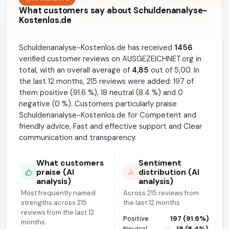
What customers say about Schuldenanalyse-
Kostenlos.de
Schuldenanalyse-Kostenlos.de has received
1456
verified customer reviews on AUSGEZEICHNET.org in
total, with an overall average of
4,85
out of 5,00. In
the last 12 months, 215 reviews were added: 197 of
them positive (91.6 %), 18 neutral (8.4 %) and 0
negative (0 %). Customers particularly praise
Schuldenanalyse-Kostenlos.de for Competent and
friendly advice, Fast and effective support and Clear
communication and transparency.
What customers
Sentiment
praise (AI
distribution (AI
analysis)
analysis)
Most frequently named
Across 215 reviews from
strengths across 215
the last 12 months.
reviews from the last 12
Positive
197 (91.6%)
months.
Neutral
18 (8.4%)