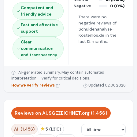
Negative
0 (0%)
Competent and
friendly advice
There were no
negative reviews of
Fast and effective
Schuldenanalyse-
support
Kostenlos.de in the
last 12 months.
Clear
communication
and transparency
AI-generated summary. May contain automated
interpretation — verify for critical decisions.
How we verify reviews
Updated 02.08.2026
Reviews on AUSGEZEICHNET.org (1.456)
★
All (1.456)
5 (1.310)