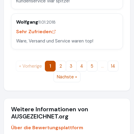
Kundenservice War spitze!
Wolfgang
11.01.2018
Sehr Zufrieden
Ware, Versand und Service waren top!
« Vorherige
1
2
3
4
5
…
14
Nächste »
Weitere Informationen von
AUSGEZEICHNET.org
Über die Bewertungsplattform