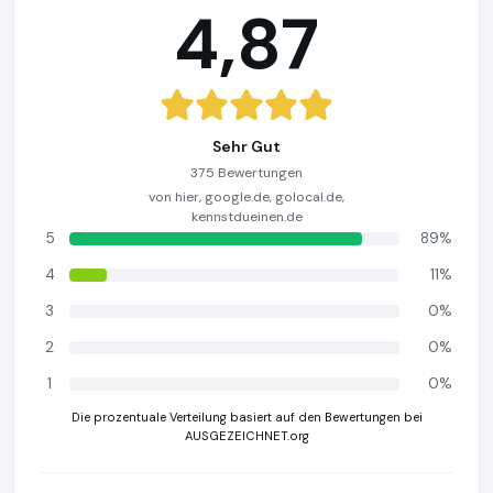
4,87
Sehr Gut
375 Bewertungen
von hier, google.de, golocal.de,
kennstdueinen.de
5
89%
4
11%
3
0%
2
0%
1
0%
Die prozentuale Verteilung basiert auf den Bewertungen bei
AUSGEZEICHNET.org