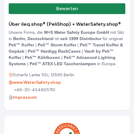
Bewerten
Über ileq.shop® (PeliShop) + WaterSafety.shop®
Unsere Firma, die
W+S Water Safety Europe GmbH
mit Sitz
in
Berlin, Deutschland
ist
seit 1999 Distributor
für original
Peli™ Koffer
|
Peli™ Storm Koffer
|
Peli™ Travel Koffer &
Gepäck
|
Peli™ Hardigg RackCases
|
Vault by Peli™
Koffer
|
Peli™ Kühlboxen
|
Peli™ Advanced Lighting
Systems
|
Peli™ ATEX LED Taschenlampen
in Europa
Scharfe Lanke 113c, 13595 Berlin
www.WaterSafety.shop
+49-30-454905710
Impressum