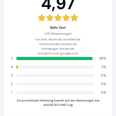
4,97
Sehr Gut
1.201 Bewertungen
von hier, ekomi.de, hosttest.de,
hostsuche.de, hosterz.de,
homepage-kosten.de,
trustpilot.com, google.com
5
98%
4
2%
3
0%
2
0%
1
0%
Die prozentuale Verteilung basiert auf den Bewertungen bei
AUSGEZEICHNET.org