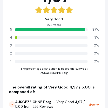
Very Good
226 votes
5
97%
4
3%
3
0%
2
0%
1
0%
The percentage distribution is based on reviews at
AUSGEZEICHNET.org
The overall rating of Very Good 4,97 / 5,00 is
composed of:
AUSGEZEICHNET.org
— Very Good 4,97 /
view →
★
5,00 from 226 Reviews