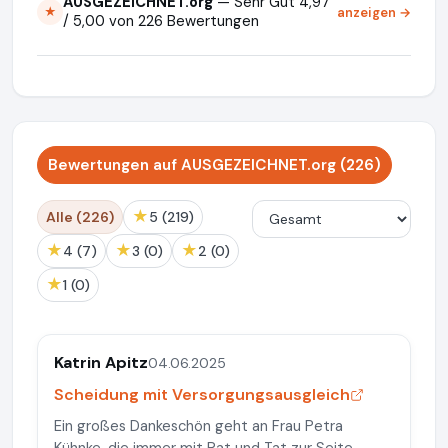
AUSGEZEICHNET.org
— Sehr Gut 4,97
anzeigen →
★
/ 5,00 von 226 Bewertungen
Bewertungen auf AUSGEZEICHNET.org (226)
★
Alle (226)
5 (219)
★
★
★
4 (7)
3 (0)
2 (0)
★
1 (0)
Katrin Apitz
04.06.2025
Scheidung mit Versorgungsausgleich
Ein großes Dankeschön geht an Frau Petra