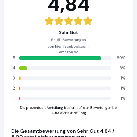
4,84
Sehr Gut
54.151 Bewertungen
von hier, facebook.com,
amazon.de
5
89%
4
8%
3
1%
2
1%
1
1%
Die prozentuale Verteilung basiert auf den Bewertungen bei
AUSGEZEICHNET.org
Die Gesamtbewertung von Sehr Gut 4,84 /
5,00 setzt sich zusammen aus: