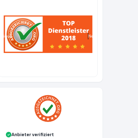
evious
Next
Anbieter verifiziert
✓