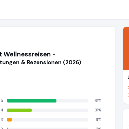
t Wellnessreisen
-
ungen & Rezensionen (2026)
5
61%
4
31%
3
6%