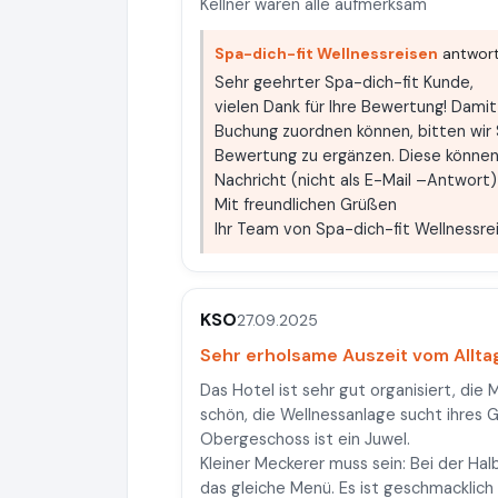
Kellner waren alle aufmerksam
Spa-dich-fit Wellnessreisen
antwort
Sehr geehrter Spa-dich-fit Kunde,
vielen Dank für Ihre Bewertung! Dami
Buchung zuordnen können, bitten wir S
Bewertung zu ergänzen. Diese können 
Nachricht (nicht als E-Mail –Antwort
Mit freundlichen Grüßen
Ihr Team von Spa-dich-fit Wellnessre
KSO
27.09.2025
Sehr erholsame Auszeit vom Allt
Das Hotel ist sehr gut organisiert, di
schön, die Wellnessanlage sucht ihres G
Obergeschoss ist ein Juwel.
Kleiner Meckerer muss sein: Bei der Ha
das gleiche Menü. Es ist geschmacklich 