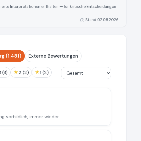
rte Interpretationen enthalten — für kritische Entscheidungen
Stand 02.08.2026
g (1.481)
Externe Bewertungen
★
★
3 (8)
2 (2)
1 (2)
g vorbildlich, immer wieder