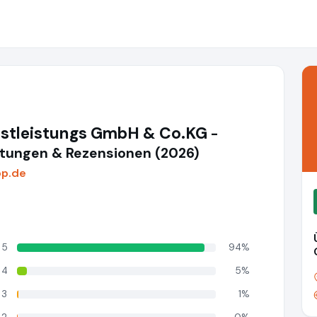
nstleistungs GmbH & Co.KG
-
ungen & Rezensionen (2026)
op.de
5
94%
4
5%
3
1%