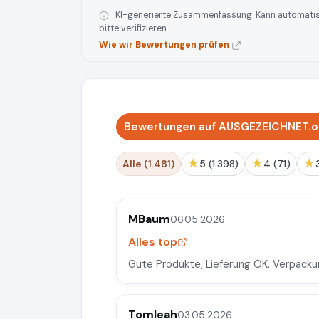
KI-generierte Zusammenfassung. Kann automatisie
bitte verifizieren.
Wie wir Bewertungen prüfen
Bewertungen auf AUSGEZEICHNET.or
★
★
★
Alle (1.481)
5 (1.398)
4 (71)
MBaum
06.05.2026
Alles top
Gute Produkte, Lieferung OK, Verpackun
Tomleah
03.05.2026