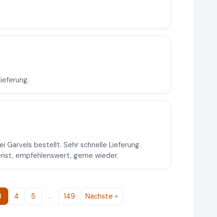
ieferung.
i Garvels bestellt. Sehr schnelle Lieferung.
enst, empfehlenswert, gerne wieder.
3
4
5
…
149
Nächste »