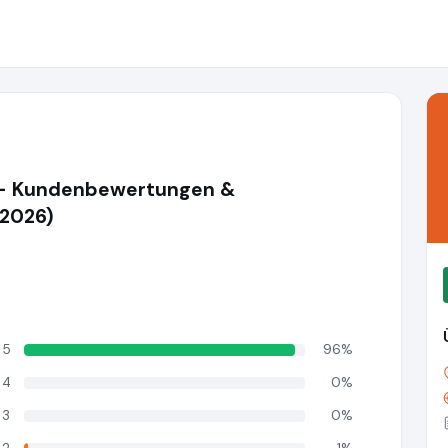
- Kundenbewertungen &
(2026)
5
96%
4
0%
3
0%