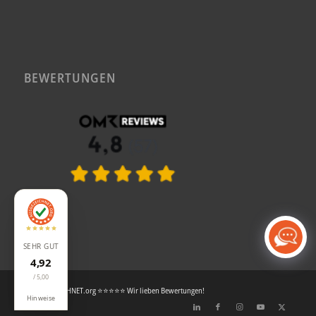
BEWERTUNGEN
SEHR GUT
4,92
/ 5,00
© AUSGEZEICHNET.org ⭐⭐⭐⭐⭐ Wir lieben Bewertungen!
Hinweise