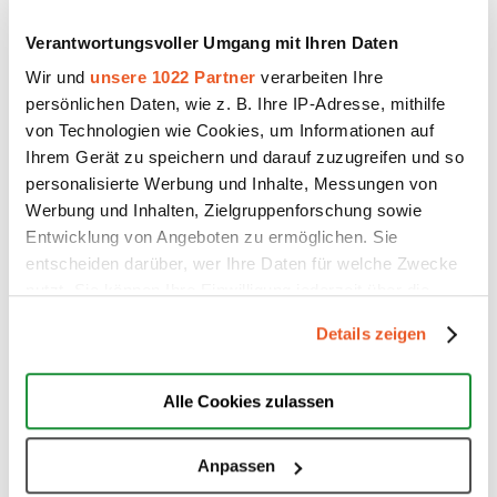
Verantwortungsvoller Umgang mit Ihren Daten
Wir und
unsere 1022 Partner
verarbeiten Ihre
persönlichen Daten, wie z. B. Ihre IP-Adresse, mithilfe
von Technologien wie Cookies, um Informationen auf
Ihrem Gerät zu speichern und darauf zuzugreifen und so
personalisierte Werbung und Inhalte, Messungen von
Werbung und Inhalten, Zielgruppenforschung sowie
Entwicklung von Angeboten zu ermöglichen. Sie
entscheiden darüber, wer Ihre Daten für welche Zwecke
nutzt. Sie können Ihre Einwilligung jederzeit über die
Cookie-Erklärung oder durch Klicken auf das Privacy
Weitere Optionen
Details zeigen
Trigger Symbol ändern oder widerrufen
Hier können Sie die Inhalte unserer Website
durchsuchen.
Wenn Sie es erlauben, würden wir auch gerne:
Alle Cookies zulassen
Informationen über Ihre geografische Lage erfassen,
welche bis auf einige Meter genau sein können
Anpassen
Ihr Gerät durch aktives Scannen nach bestimmten
Hier können Sie mit uns
Kontakt
aufnehmen.