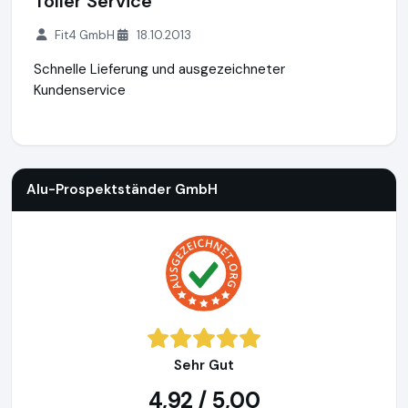
Toller Service
Fit4 GmbH
18.10.2013
Schnelle Lieferung und ausgezeichneter
Kundenservice
Alu-Prospektständer GmbH
https://www.alu-prospektstae
Alu-Prospektständer GmbH
Sehr Gut
4,92 / 5,00