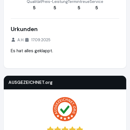
Qualität
Preis-Leistung
Termintreue
Service
5
5
5
5
Urkunden
A.H.
17.09.2025
Es hat alles geklappt.
AUSGEZEICHNET.org
http://www.ausgezeichnet.org
https:
AUSGEZEICHNET.org