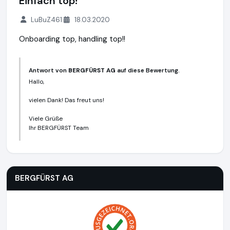
Einfach top!
LuBuZ461
18.03.2020
Onboarding top, handling top!!
Antwort von
BERGFÜRST AG
auf diese Bewertung.
Hallo,
vielen Dank! Das freut uns!
Viele Grüße
Ihr BERGFÜRST Team
BERGFÜRST AG
https://bergfuerst.com
BERGFÜRST AG