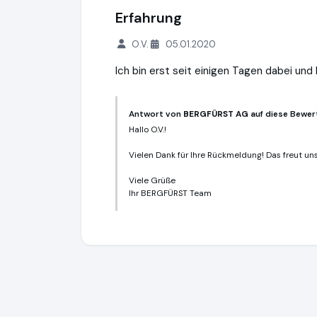
Erfahrung
O.V.
05.01.2020
Ich bin erst seit einigen Tagen dabei un
Antwort von
BERGFÜRST AG
auf diese Bewer
Hallo O.V.!
Vielen Dank für Ihre Rückmeldung! Das freut uns 
Viele Grüße
Ihr BERGFÜRST Team
BERGFÜRST AG
https://bergfuerst.com